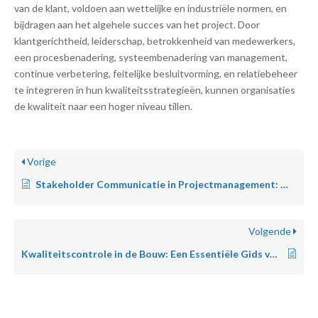
van de klant, voldoen aan wettelijke en industriële normen, en
bijdragen aan het algehele succes van het project. Door
klantgerichtheid, leiderschap, betrokkenheid van medewerkers,
een procesbenadering, systeembenadering van management,
continue verbetering, feitelijke besluitvorming, en relatiebeheer
te integreren in hun kwaliteitsstrategieën, kunnen organisaties
de kwaliteit naar een hoger niveau tillen.
Vorige
Stakeholder Communicatie in Projectmanagement: Waarom het Cruciaal is
Volgende
Kwaliteitscontrole in de Bouw: Een Essentiële Gids voor Projectmanagers