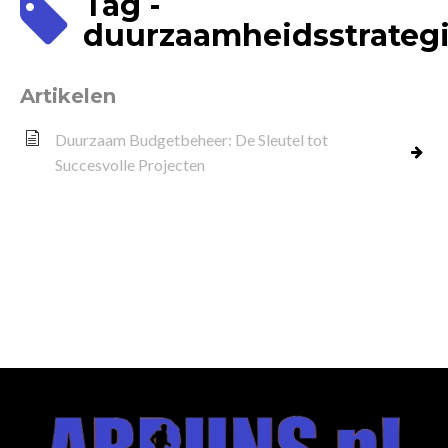
Tag -
duurzaamheidsstrateg
Artikelen
Duurzaam Budgetbeheer: De Sleutel tot
Succesvolle Projecten