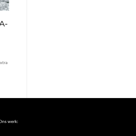
A-
extra
Ons werk: