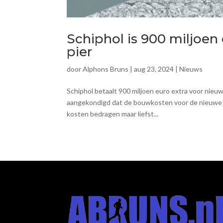
Schiphol is 900 miljoen
pier
door
Alphons Bruns
|
aug 23, 2024
|
Nieuws
Schiphol betaalt 900 miljoen euro extra voor nieu
aangekondigd dat de bouwkosten voor de nieuwe A-p
kosten bedragen maar liefst...