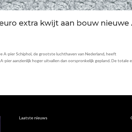
 euro extra kwijt aan bouw nieuwe 
we A-pier Schiphol, de grootste luchthaven van Nederland, heeft
ier aanzienlijk hoger uitvallen dan oorspronkelijk gepland. De totale 
Laatste nieuws